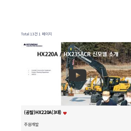
Total 13건
1 페이지
(공팔)HX220A(3대)
주원개발