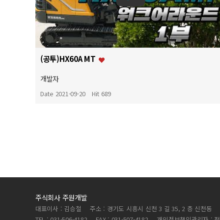
(공투)HX60A MT
개발자
Date 2021-09-20
Hit 689
주식회사 주원개발
대표이사 : 김승철
주소 : 경기도 시흥시 신천 3 길 35, 2 층 신천동
TEL : 031-506-4182
FAX : 031-507-4182
개인정보책임관리자 : 