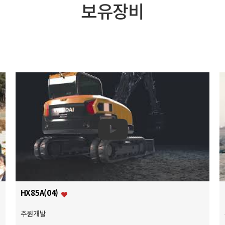
보유장비
HX85A(04)
주원개발