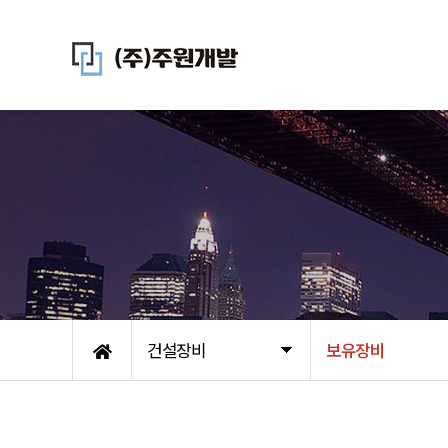
건설장비
보유장비