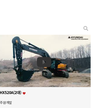
HX520A(2대)
주원개발