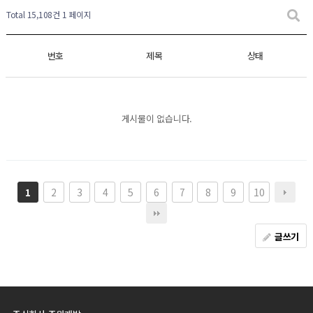
Total 15,108건
1 페이지
번호
제목
상태
게시물이 없습니다.
2
3
4
5
6
7
8
9
10
1
글쓰기